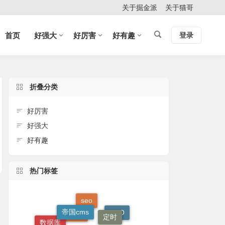
关于掘金派
关于猫哥
首页
好强大
好厉害
好有趣
登录
折叠分类
好厉害
好强大
好有趣
热门标签
seo
帝国cms
定时
O2O
微信
数据库