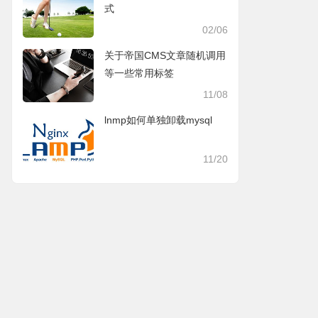
式
02/06
关于帝国CMS文章随机调用
等一些常用标签
11/08
lnmp如何单独卸载mysql
11/20