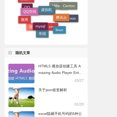
Centos
虚拟机
QQ空间
VMware
QQ
腾讯云
phpmyadmin
微商
WordPress
mysql
linux
湿营销
cms
帝国
随机文章
HTML5 播放器创建工具 A
mazing Audio Player Enter
prise 3.7 中文汉化版
10/27
关于json嵌套解析
01/20
excel隐藏手机号码的5种公