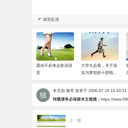
胡言乱语
的每一部爱情动
愿你不必体会歌词深
大学生必看，关于现
，都是在为科技
意
实与梦想的十部电影
做贡献
｜强推
本文由
猫哥
发表于 2006-07-25 15:43:31
转载请务必保留本文链接：
https://www.5
上一篇