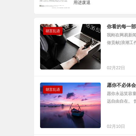
用进废退
你看的每一部
胡言乱语
我刚在网易新闻
做贡献|浪潮工作室】 
02月22日
愿你不必体会
胡言乱语
愿你永远笑容
远自由自在。
02月10日