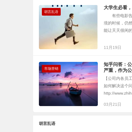
大学生必看，
胡言乱语
有些电影告诉
境的时候，仍然
能让天天很闲的
11月19日
知乎问答：公
市场营销
严重，作为公
【公司内各员
如何解决这个问
http://www.zhih
03月21日
胡言乱语