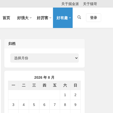
关于掘金派
关于猫哥
首页
好强大
好厉害
好有趣
登录
归档
2026 年 8 月
一
二
三
四
五
六
日
1
2
3
4
5
6
7
8
9