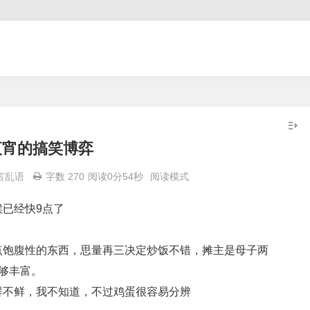
夜宵的搞笑博弈
言乱语
字数 270
阅读0分54秒
阅读模式
已经快9点了
点饱腹性的东西，思量再三决定炒饭不错，摊主是母子两
够丰富。
鲜不鲜，我不知道，不过鸡蛋很容易分辨