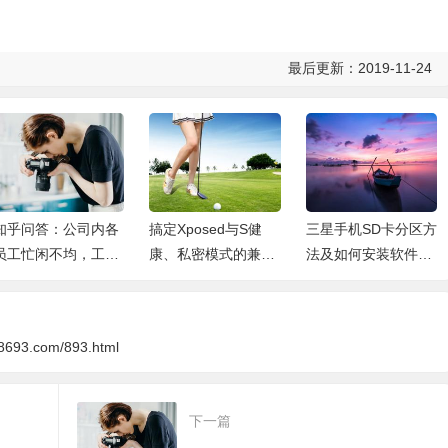
最后更新：2019-11-24
知乎问答：公司内各
搞定Xposed与S健
三星手机SD卡分区方
员工忙闲不均，工作
康、私密模式的兼容
法及如何安装软件到
量分配不均衡，内部
问题,三星 Galaxy no
SD卡_安趣网
不公平现象严重，作
te 4 安卓论坛
为公司领导如何解决
88693.com/893.html
这个问题？
下一篇