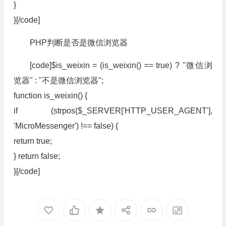
}
}[/code]
PHP判断是否是微信浏览器
[code]$is_weixin = (is_weixin() == true) ? "微信浏
览器" : "不是微信浏览器";
function is_weixin() {
if (strpos($_SERVER['HTTP_USER_AGENT'],
'MicroMessenger') !== false) {
return true;
} return false;
}[/code]