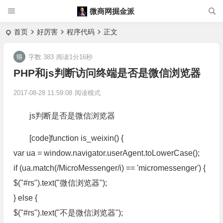
微商网掘金派
首页
好厉害
程序代码
正文
字数 383
阅读1分16秒
PHP和js判断访问终端是否是微信浏览器
2017-08-28 11:59:08
阅读模式
js判断是否是微信浏览器
[code]function is_weixin() {
var ua = window.navigator.userAgent.toLowerCase();
if (ua.match(/MicroMessenger/i) == 'micromessenger') {
$("#rs").text("微信浏览器");
} else {
$("#rs").text("不是微信浏览器");