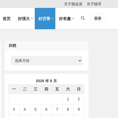
关于掘金派
关于猫哥
首页
好强大
好厉害
好有趣
登录
归档
2026 年 8 月
一
二
三
四
五
六
日
1
2
3
4
5
6
7
8
9