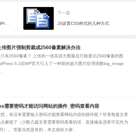
下一篇
Site Offline —— 精美大气的WordPress维护模式插件
JS设置CSS样式的几种方式
ss上传图片强制剪裁成2560像素解决办法
只有2560像素？ 上传的一张高清大图最后只能显示2560像素的图
dPress 5.3后WP官方引入了一种新的超大图片处理函数big_image
..
ress需要密码才能访问网站的插件_密码查看内容
在想，有没有需要输入密码才能查看网站内容的插件呢？毕竟每篇文章
码太麻烦了（少数几篇文章需要密码查看的话，直接修改违章可见性为
可）。 答案当然是有的，本文就给大家...