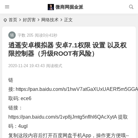
微商网掘金派
首页
好厉害
网络技术
正文
字数 205
阅读0分41秒
逍遥安卓模拟器 安卓7.1权限 设置 以及权
限控制器（升级ROOT有风险）
2020-11-24 19:43:43
阅读模式
链
接:
https://pan.baidu.com/s/1hwV7atGaXUxUAERf5m5GG
取码: ece6
链接：
https://pan.baidu.com/s/1vp8jJmtg5nflhl6QAcXytA
提取
码：4ugl
复制这段内容后打开百度网盘手机App，操作更方便哦--