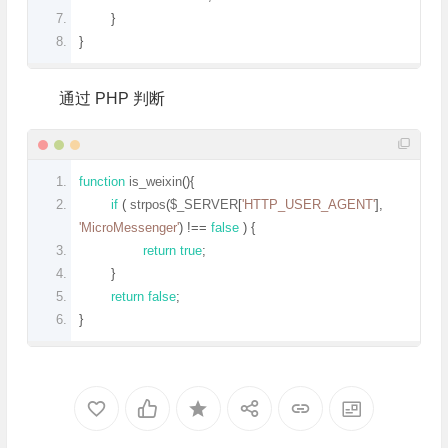
}
}
通过 PHP 判断
function
 is_weixin
(){
if
(
 strpos
(
$_SERVER
[
'HTTP_USER_AGENT'
],
'MicroMessenger'
)
!==
false
)
{
return
true
;
}
return
false
;
}