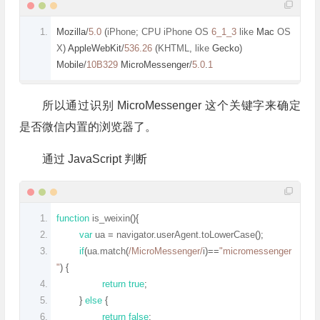
Mozilla
/
5.0
(
iPhone
;
 CPU iPhone OS 
6_1_3
 like 
Mac
 OS 
X
)
AppleWebKit
/
536.26
(
KHTML
,
 like 
Gecko
)
Mobile
/
10B329
MicroMessenger
/
5.0
.
1
所以通过识别 MicroMessenger 这个关键字来确定
是否微信内置的浏览器了。
通过 JavaScript 判断
function
 is_weixin
(){
var
 ua 
=
 navigator
.
userAgent
.
toLowerCase
();
if
(
ua
.
match
(
/MicroMessenger/
i
)==
"micromessenger
"
)
{
return
true
;
}
else
{
return
false
;